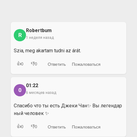
Robertbum
R
1 неделя назад
Szia, meg akartam tudni az árát.
👍
👎
Ответить
Пожаловаться
0
0
01:22
0
6 месяцев назад
Спасибо что ты есть Джеки Чан✨️ Вы легендар
ный человек ✨️
👍
👎
Ответить
Пожаловаться
0
0