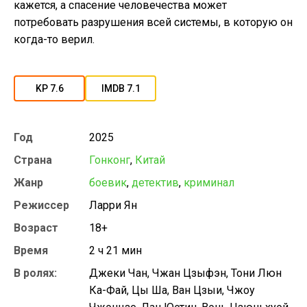
кажется, а спасение человечества может
потребовать разрушения всей системы, в которую он
когда-то верил.
KP 7.6
IMDB 7.1
Год
2025
Страна
Гонконг
,
Китай
Жанр
боевик
,
детектив
,
криминал
Режиссер
Ларри Ян
Возраст
18+
Время
2 ч 21 мин
В ролях:
Джеки Чан, Чжан Цзыфэн, Тони Люн
Ка-Фай, Цы Ша, Ван Цзыи, Чжоу