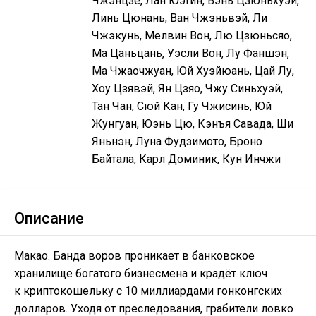
Чжэнцзе, Лан Юэтин, Вэнь Цзюньхуэй,
Линь Цюнань, Ван Чжэньвэй, Ли
Чжэкунь, Мелвин Вон, Лю Цзюньсяо,
Ма Цаньцань, Уэсли Вон, Лу Фаншэн,
Ма Чжаочжуан, Юй Хуэйюань, Цай Лу,
Хоу Цзявэй, Ян Цзяо, Чжу Синьхуэй,
Тан Чан, Сюй Кан, Гу Чжисинь, Юй
Жунгуан, Юэнь Цю, Кэнъя Савада, Ши
Яньнэн, Луна Фудзимото, Броно
Байтала, Карл Доминик, Кун Инчжи
Описание
Макао. Банда воров проникает в банковское
хранилище богатого бизнесмена и крадёт ключ
к криптокошельку с 10 миллиардами гонконгских
долларов. Уходя от преследования, грабители ловко