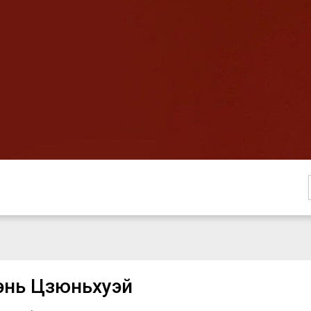
энь Цзюньхуэй