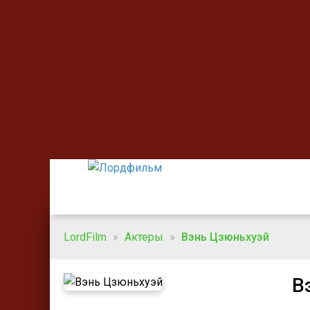
LordFilm
»
Актеры
»
Вэнь Цзюньхуэй
В