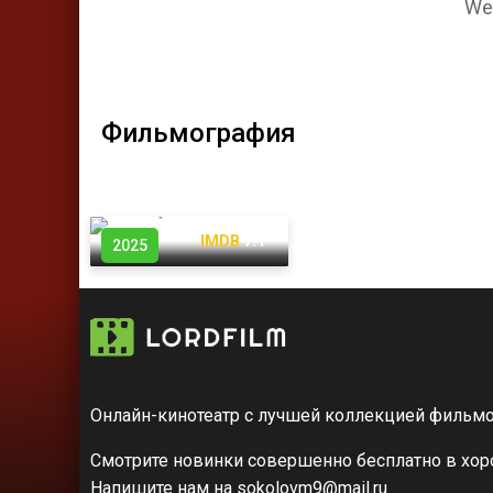
We
Фильмография
Край Тени
КП
7.6
IMDB
7.1
2025
Онлайн-кинотеатр с лучшей коллекцией фильмо
Смотрите новинки совершенно бесплатно в хоро
Напишите нам на sokolovm9@mail.ru