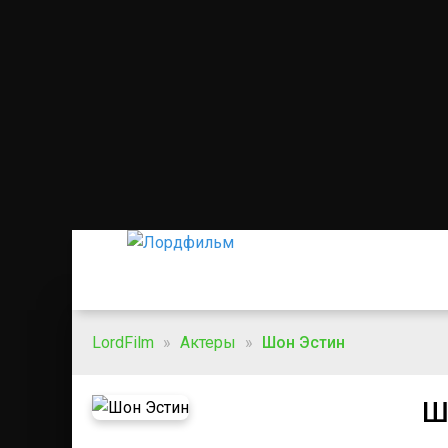
LordFilm
»
Актеры
»
Шон Эстин
Ш