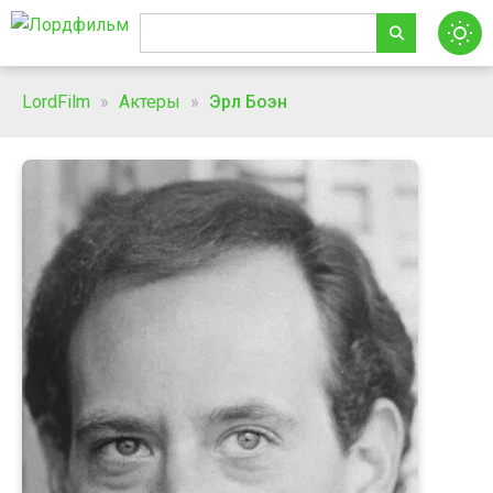
LordFilm
»
Актеры
»
Эрл Боэн