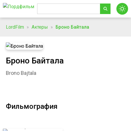
LordFilm
»
Актеры
»
Броно Байтала
Броно Байтала
Brono Bajtala
Фильмография
Край Тени