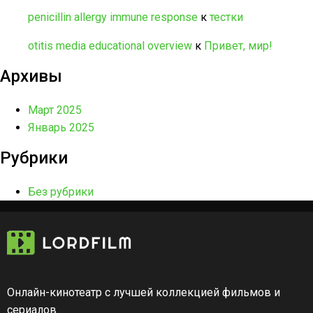
penicillin allergy immune response
к
тестки
otitis media educational overview
к
Привет, мир!
Архивы
Март 2025
Январь 2025
Рубрики
Без рубрики
Онлайн-кинотеатр с лучшей коллекцией фильмов и
сериалов.